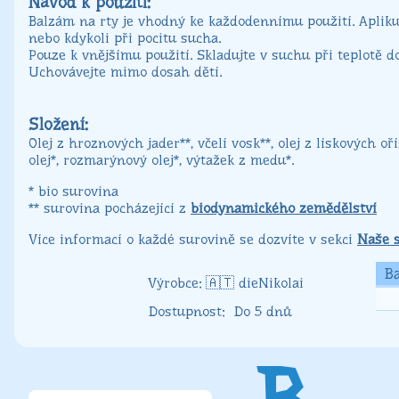
Návod k použití:
Balzám na rty je vhodný ke každodennímu použití. Apliku
nebo kdykoli při pocitu sucha.
Pouze k vnějšímu použití. Skladujte v suchu při teplotě do
Uchovávejte mimo dosah dětí.
Složení:
Olej z hroznových jader**, včelí vosk**, olej z lískových o
olej*, rozmarýnový olej*, výtažek z medu*.
* bio surovina
** surovina pocházející z
biodynamického zemědělství
Více informací o každé surovině se dozvíte v sekci
Naše 
Ba
dieNikolai
Do 5 dnů