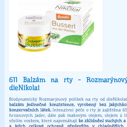
611 Balzám na rty - Rozmarýnový
dieNikolai
Biodynamický Rozmarýnový polibek na rty od dieNikola
balzám jedinečné konzistence, vyrobený bez jakýchko
konzervačních látek.
Intenzivní péče o rty je zajištěna 6
hroznových jader, dále pak makovým olejem, olejem z lí
včelím voskem, které napomáhají
ke zklidnění suchých a
a jejich celkové ochraně především v chladnějších 