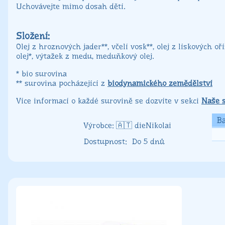
Uchovávejte mimo dosah dětí.
Složení:
Olej z hroznových jader**, včelí vosk**, olej z lískových o
olej*, výtažek z medu, meduňkový olej.
* bio surovina
** surovina pocházející z
biodynamického zemědělství
Více informací o každé surovině se dozvíte v sekci
Naše 
Ba
dieNikolai
Do 5 dnů