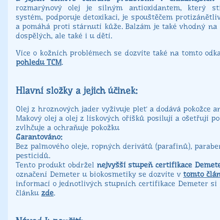
rozmarýnový olej je silným antioxidantem, který st
systém, podporuje detoxikaci, je spouštěčem protizánětliv
a pomáhá proti stárnutí kůže. Balzám je také vhodný na 
dospělých, ale také i u dětí.
Více o kožních problémech se dozvíte také na tomto od
pohledu TCM
.
Hlavní složky a jejich účinek:
Olej z hroznových jader vyživuje pleť a dodává pokožce a
Makový olej a olej z lískových oříšků posilují a ošetřují p
zvlhčuje a ochraňuje pokožku
Garantováno:
Bez palmového oleje, ropných derivátů (parafinů), parabe
pesticidů.
Tento produkt obdržel
nejvyšší stupeň certifikace Demete
označení Demeter u biokosmetiky se dozvíte v
tomto člá
informací o jednotlivých stupních certifikace Demeter si
článku
zde
.