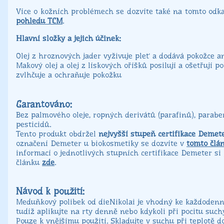
Více o kožních problémech se dozvíte také na tomto od
pohledu TCM
.
Hlavní složky a jejich účinek:
Olej z hroznových jader vyživuje pleť a dodává pokožce a
Makový olej a olej z lískových oříšků posilují a ošetřují p
zvlhčuje a ochraňuje pokožku
Garantováno:
Bez palmového oleje, ropných derivátů (parafinů), parabe
pesticidů.
Tento produkt obdržel
nejvyšší stupeň certifikace Demete
označení Demeter u biokosmetiky se dozvíte v
tomto člá
informací o jednotlivých stupních certifikace Demeter si
článku
zde
.
Návod k použití:
Meduňkový polibek od dieNikolai je vhodný ke každodenn
tudíž aplikujte na rty denně nebo kdykoli při pocitu such
Pouze k vnějšímu použití. Skladujte v suchu při teplotě do