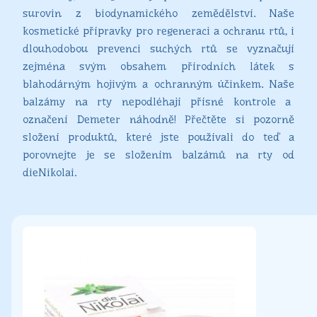
Pleťové
surovin z biodynamického zemědělství. Naše
krémy
kosmetické přípravky pro regeneraci a ochranu rtů, i
Sprchové
gely
dlouhodobou prevenci suchých rtů se vyznačují
zejména svým obsahem přírodních látek s
blahodárným hojivým a ochranným účinkem. Naše
balzámy na rty nepodléhají přísné kontrole a
označení Demeter náhodně! Přečtěte si pozorně
složení produktů, které jste používali do teď a
porovnejte je se složením balzámů na rty od
dieNikolai.