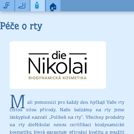
🦵
🦶
🧴
🏠
Kompresivní
Ortopedické
Biodynamická
Kontakt
punčochy
pomůcky
kosmetika
Péče o rty
Podkolenky
Stélky,
Čištění
vložky,
pleti
Punčochy
korektory
Kosmetické
Punčocháče
balíčky
Doplňky
Kosmetické
vzorky
Péče
o
rty
Péče
o
M
ruce
alí pomocníci pro každý den hýčkají Vaše rty
a
celé
čistou silou přírody. Naše balzámy na rty jsme
tělo
láskyplně nazvali „Polibek na rty”. Všechny produkty
Pleťová
na rty dieNikolai nesou certifikaci biodynamické
séra
kosmetiky, která garantuje přírodní kvalitu a použití