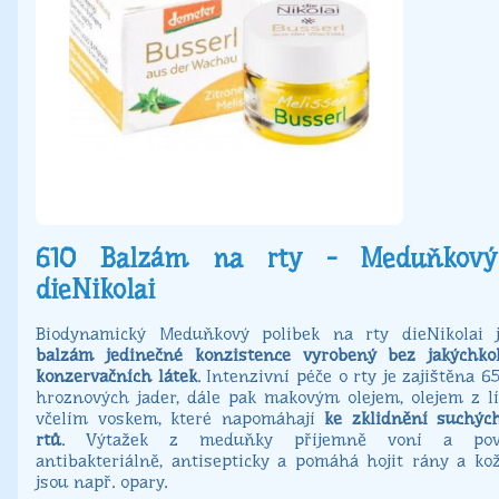
610 Balzám na rty - Meduňkový
dieNikolai
Biodynamický Meduňkový polibek na rty dieNikolai
balzám jedinečné konzistence vyrobený bez jakýchko
konzervačních látek
. Intenzivní péče o rty je zajištěna 6
hroznových jader, dále pak makovým olejem, olejem z lí
včelím voskem, které napomáhají
ke zklidnění suchýc
rtů
. Výtažek z meduňky příjemně voní a povz
antibakteriálně, antisepticky a pomáhá hojit rány a ko
jsou např. opary.