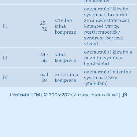
těhotenství
onemocnění žilního
systému (chronická
středně
žilní nedostatečnost,
23 -
II.
silná
kmenové varixy,
32
komprese
posttrombotický
syndrom, bércové
vředy)
onemocnění žilního a
34 -
silná
III.
mízního systému
56
komprese
(lymfedém)
onemocnění mízního
nad
extra silná
IV.
systému (těžký
59
komprese
lymfedém)
Centrum TCM
| © 2005-2025 Zuzana Hanousková |
JŠ