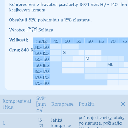
Pleťové
Kompresivní zdravotní punčochy 18/21 mm Hg - 140 den
krémy
krajkovým lemem.
Sprchové
gely
Obsahují 82% polyamidu a 18% elastanu.
Solidea
Velikosti:
cm/kg
45
50
55
60
65
70
75
145-150
840
S
150-155
M
155-160
ML
160-165
165-170
170-175
175-180
Svěr
×
Kompresivní
[mm
Komprese
Použití
třída
Hg]
počínající varixy, otoky
15 -
lehká
I.
po námaze, počínající
21
komprese